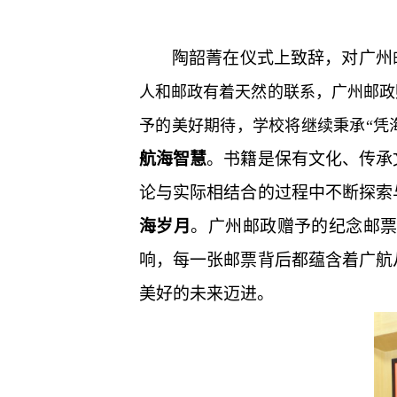
陶韶菁在仪式上致辞，
对广州
人和邮政有着天然的联系，广州邮政
予的美好期待，学校将继续秉承“凭
航海智慧
。书籍
是
保有文化
、
传承
论与实际相结合的过程中不断探索
海岁月
。
广州邮政赠予的
纪念邮
响，每一张邮票背后都蕴含着广航
美好的未来迈进。