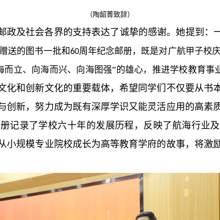
（陶韶菁致辞）
邮政及社会各界的支持表达了诚挚的感谢。她提到
：
赠送的图书一批和
周年纪念邮册，既是对广航甲子校
60
海而立、向海而兴、向海图强”的雄心，推进学校教育事
文化
和
创新文化
的重要载体，希望同学
们不仅要从书
与创新，
努力成为
既有深厚学识又能灵活应用的
高素
票册记录了学校六十年的发展历程，反映了航海行业及
从小规模专业院校成长为
高等教育
学府的故事，
将
激