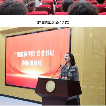
（陶韶菁出席启动仪式）