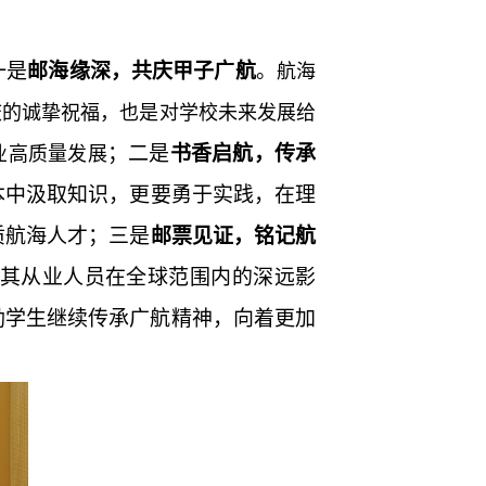
一是
邮
海缘深
，共庆
甲子广航
。
航海
庆的诚挚祝福，也是对学校未来发展给
；二是
书香启航，传承
业高质量发展
本中汲取知识，更要勇于实践，在理
质
航海人才；三是
邮票见证，铭记航
其从业人员在全球范围内的深远影
励学生继续传承
广航
精神，向着更加