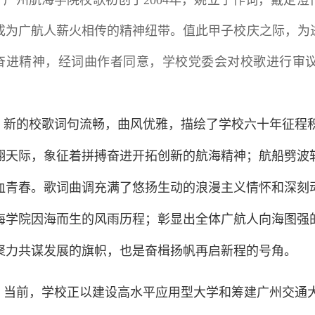
广州航海学院校歌初创于2004年，姚立宁作词，戴定澄
成为广航人薪火相传的精神纽带。值此甲子校庆之际，为
奋进精神，经词曲作者同意，学校党委会对校歌进行审
。
新的校歌词句流畅，曲风优雅，描绘了学校六十年征程
翔天际，象征着拼搏奋进开拓创新的航海精神；航船劈波
血青春。歌词曲调充满了悠扬生动的浪漫主义情怀和深刻
海学院因海而生的风雨历程；彰显出全体广航人向海图强
聚力共谋发展的旗帜，也是奋楫扬帆再启新程的号角。
当前，学校正以建设高水平应用型大学和筹建广州交通大