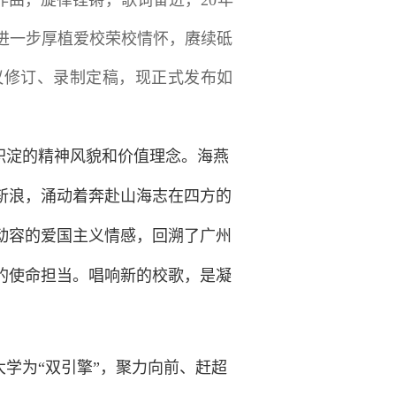
作曲，旋律铿锵，歌词奋进，20年
进一步厚植爱校荣校情怀，赓续砥
议修订、录制定稿，现正式发布如
积淀的精神风貌和价值理念。海燕
斩浪，涌动着奔赴山海志在四方的
动容的爱国主义情感，回溯了广州
的使命担当。唱响新的校歌，是凝
学为“双引擎”，聚力向前、赶超