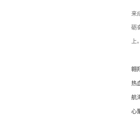
来
砺
上
翱
热
航
心