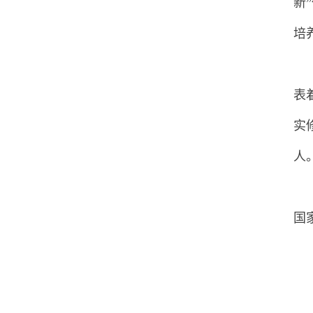
新
培
表
实
人
国