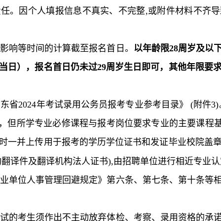
任。因个人填报信息不真实、不完整,或附件材料不齐
分影响等时间的计算截至报名首日
。
以年龄限28周岁及以下
当日），报名首日仍未过29周岁生日即可，其他年限要
省2024年考试录用公务员报考专业参考目录》 (附件
3
，但所学专业必修课程与报考岗位要求专业的主要课程基
时一并上传用于报考的学历学位证书和发证毕业校院盖
构翻译件及翻译机构法人证书),由招聘单位进行相近专业认
事业单位人事管理回避规定》第六条、第七条、第十条等
面试的考生须作出不主动放弃体检、考察、录用资格的承