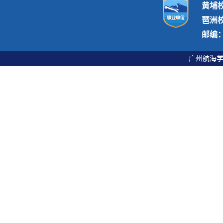
黄埔
琶洲
邮编：5
广州航海