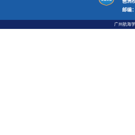
琶洲
邮编：5
广州航海